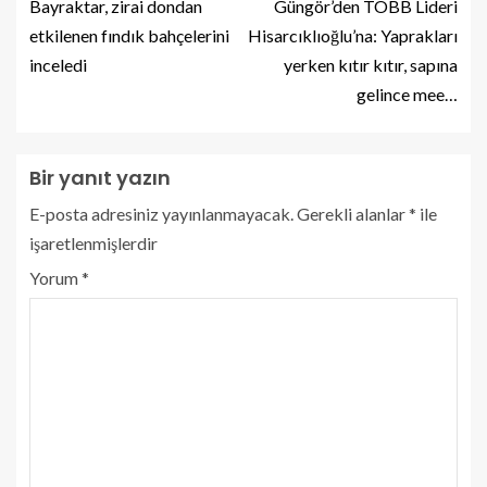
Bayraktar, zirai dondan
Güngör’den TOBB Lideri
etkilenen fındık bahçelerini
Hisarcıklıoğlu’na: Yaprakları
inceledi
yerken kıtır kıtır, sapına
gelince mee…
Bir yanıt yazın
E-posta adresiniz yayınlanmayacak.
Gerekli alanlar
*
ile
işaretlenmişlerdir
Yorum
*