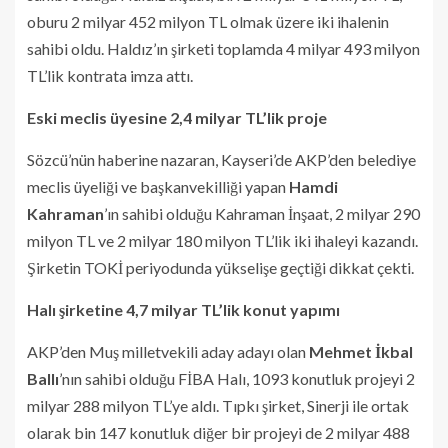
oburu 2 milyar 452 milyon TL olmak üzere iki ihalenin
sahibi oldu. Haldız’ın şirketi toplamda 4 milyar 493 milyon
TL’lik kontrata imza attı.
Eski meclis üyesine 2,4 milyar TL’lik proje
Sözcü’nün haberine nazaran, Kayseri’de AKP’den belediye
meclis üyeliği ve başkanvekilliği yapan
Hamdi
Kahraman
’ın sahibi olduğu Kahraman İnşaat, 2 milyar 290
milyon TL ve 2 milyar 180 milyon TL’lik iki ihaleyi kazandı.
Şirketin TOKİ periyodunda yükselişe geçtiği dikkat çekti.
Halı şirketine 4,7 milyar TL’lik konut yapımı
AKP’den Muş milletvekili aday adayı olan
Mehmet İkbal
Ballı
’nın sahibi olduğu FİBA Halı, 1093 konutluk projeyi 2
milyar 288 milyon TL’ye aldı. Tıpkı şirket, Sinerji ile ortak
olarak bin 147 konutluk diğer bir projeyi de 2 milyar 488