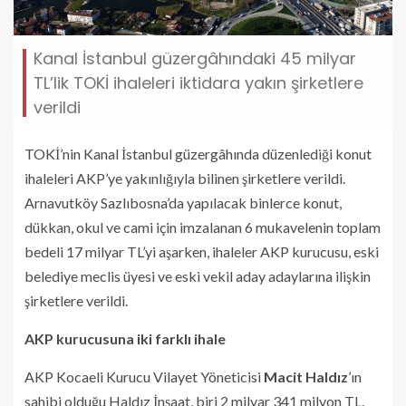
Kanal İstanbul güzergâhındaki 45 milyar
TL’lik TOKİ ihaleleri iktidara yakın şirketlere
verildi
TOKİ’nin Kanal İstanbul güzergâhında düzenlediği konut
ihaleleri AKP’ye yakınlığıyla bilinen şirketlere verildi.
Arnavutköy Sazlıbosna’da yapılacak binlerce konut,
dükkan, okul ve cami için imzalanan 6 mukavelenin toplam
bedeli 17 milyar TL’yi aşarken, ihaleler AKP kurucusu, eski
belediye meclis üyesi ve eski vekil aday adaylarına ilişkin
şirketlere verildi.
AKP kurucusuna iki farklı ihale
AKP Kocaeli Kurucu Vilayet Yöneticisi
Macit Haldız
’ın
sahibi olduğu Haldız İnşaat, biri 2 milyar 341 milyon TL,