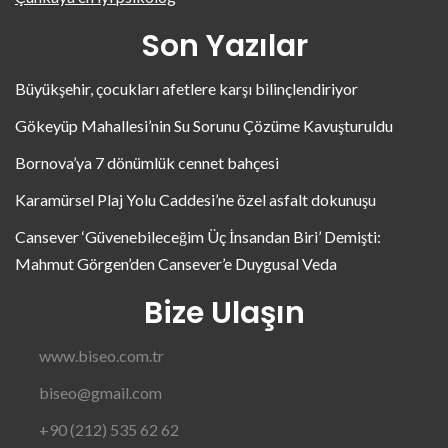
Son Yazılar
Büyükşehir, çocukları afetlere karşı bilinçlendiriyor
Gökeyüp Mahallesi’nin Su Sorunu Çözüme Kavuşturuldu
Bornova’ya 7 dönümlük cennet bahçesi
Karamürsel Plaj Yolu Caddesi’ne özel asfalt dokunuşu
Cansever ‘Güvenebileceğim Üç İnsandan Biri’ Demişti:
Mahmut Görgen’den Cansever’e Duygusal Veda
Bize Ulaşın
www.biseo.com.tr
biseo@gmail.com
+90 (212) 535 62 62