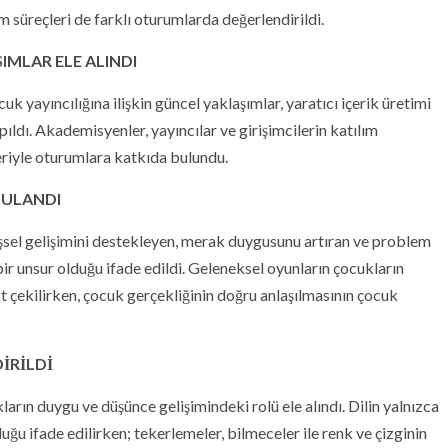
 süreçleri de farklı oturumlarda değerlendirildi.
IMLAR ELE ALINDI
yayıncılığına ilişkin güncel yaklaşımlar, yaratıcı içerik üretimi
ıldı. Akademisyenler, yayıncılar ve girişimcilerin katılım
eriyle oturumlara katkıda bulundu.
GULANDI
şsel gelişimini destekleyen, merak duygusunu artıran ve problem
ir unsur olduğu ifade edildi. Geleneksel oyunların çocukların
 çekilirken, çocuk gerçekliğinin doğru anlaşılmasının çocuk
İRİLDİ
ın duygu ve düşünce gelişimindeki rolü ele alındı. Dilin yalnızca
uğu ifade edilirken; tekerlemeler, bilmeceler ile renk ve çizginin