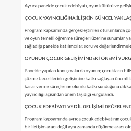
Ayrıca panelde çocuk edebiyatı, oyun kültürü ve gelişim
ÇOCUK YAYINCILIĞINA İLİŞKİN GÜNCEL YAKLAŞ
Program kapsamında gerçekleştirilen oturumlarda çocuk 
ve oyun temelli öğrenme süreçleri üzerine sunumlar yap
sağladığı panelde katılımcılar, soru ve değerlendirmel
OYUNUN ÇOCUK GELİŞİMİNDEKİ ÖNEMİ VUR
Panelde yapılan konuşmalarda oyunun; çocukların bili
çözme becerilerinin gelişimine katkı sağlayan önemli b
karar verme süreçlerine olumlu katkı sunduğuna dikkat
yayıncılığı açısından önem taşıdığı vurgulandı.
ÇOCUK EDEBİYATI VE DİL GELİŞİMİ DEĞERLEND
Program kapsamında ayrıca çocuk edebiyatının çocuklar
bir iletişim aracı değil aynı zamanda düşünme aracı old