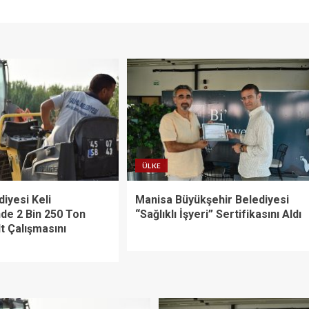
ÜLKE
diyesi Keli
Manisa Büyükşehir Belediyesi
nde 2 Bin 250 Ton
“Sağlıklı İşyeri” Sertifikasını Aldı
t Çalışmasını