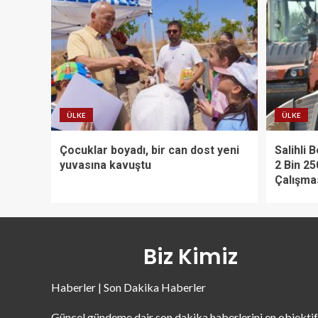
ÜLKE
ÜLKE
Çocuklar boyadı, bir can dost yeni
Salihli 
yuvasına kavuştu
2 Bin 25
Çalışma
Biz Kimiz
Haberler | Son Dakika Haberler
Güncel gündeme dair son dakika haberlerini en objektif