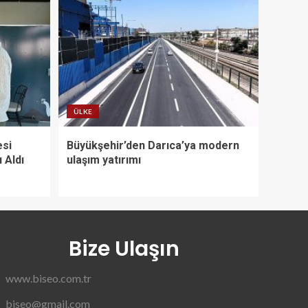
ÜLKE
esi
Büyükşehir’den Darıca’ya modern
ı Aldı
ulaşım yatırımı
Bize Ulaşın
www.biseo.com.tr
biseo@gmail.com