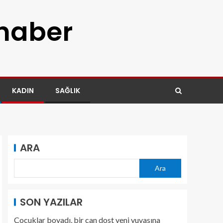
 haber
KADIN
SAĞLIK
ARA
Ara
SON YAZILAR
Çocuklar boyadı, bir can dost yeni yuvasına