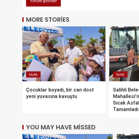
MORE STORIES
ÜLKE
ÜLKE
Çocuklar boyadı, bir can dost
Salihli Bele
yeni yuvasına kavuştu
Mahallesi’
Sıcak Asfal
Tamamladı
YOU MAY HAVE MISSED