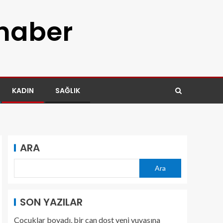
 haber
KADIN
SAĞLIK
ARA
Ara
SON YAZILAR
Çocuklar boyadı, bir can dost yeni yuvasına