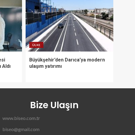
ÜLKE
esi
Büyükşehir’den Darıca’ya modern
ı Aldı
ulaşım yatırımı
Bize Ulaşın
www.biseo.com.tr
biseo@gmail.com