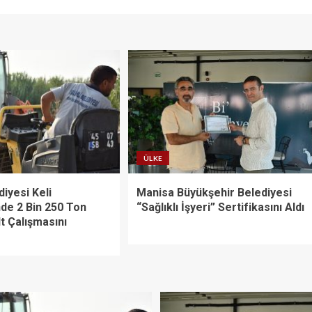
ÜLKE
diyesi Keli
Manisa Büyükşehir Belediyesi
nde 2 Bin 250 Ton
“Sağlıklı İşyeri” Sertifikasını Aldı
t Çalışmasını