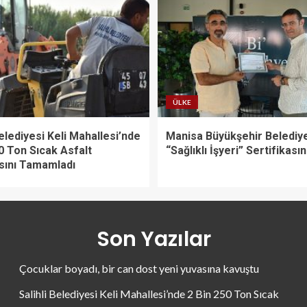
ÜLKE
Belediyesi Keli Mahallesi’nde
Manisa Büyükşehir Belediy
0 Ton Sıcak Asfalt
“Sağlıklı İşyeri” Sertifikasın
sını Tamamladı
Son Yazılar
Çocuklar boyadı, bir can dost yeni yuvasına kavuştu
Salihli Belediyesi Keli Mahallesi’nde 2 Bin 250 Ton Sıcak