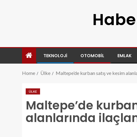
Haber
TEKNOLOJI
OTOMOBIL
EMLAK
Home
Ülke
Maltepe’de kurban satış ve kesim alanla
ÜLKE
Maltepe’de kurban
alanlarında ilaçla