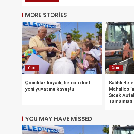
MORE STORIES
ÜLKE
ÜLKE
Çocuklar boyadı, bir can dost
Salihli Bele
yeni yuvasına kavuştu
Mahallesi’
Sıcak Asfal
Tamamladı
YOU MAY HAVE MISSED