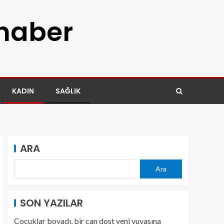
 haber
KADIN
SAĞLIK
ARA
Ara
SON YAZILAR
Çocuklar boyadı, bir can dost yeni yuvasına