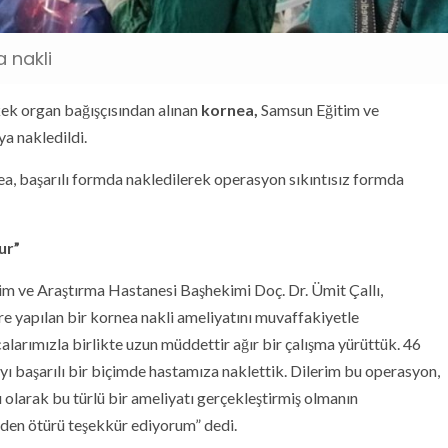
 nakli
kek organ bağışçısından alınan
kornea,
Samsun Eğitim ve
a nakledildi.
a, başarılı formda nakledilerek operasyon sıkıntısız formda
ur”
m ve Araştırma Hastanesi Başhekimi Doç. Dr. Ümit Çallı,
e yapılan bir kornea nakli ameliyatını muvaffakiyetle
arımızla birlikte uzun müddettir ağır bir çalışma yürüttük. 46
yı başarılı bir biçimde hastamıza naklettik. Dilerim bu operasyon,
 olarak bu türlü bir ameliyatı gerçekleştirmiş olmanın
n ötürü teşekkür ediyorum” dedi.