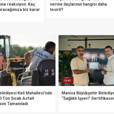
na reaksiyon: Kaç
verme ilaçlarının hangisi daha
racağımıza biz karar
tesirli?
ÜLKE
Belediyesi Keli Mahallesi’nde
Manisa Büyükşehir Belediy
0 Ton Sıcak Asfalt
“Sağlıklı İşyeri” Sertifikasın
sını Tamamladı