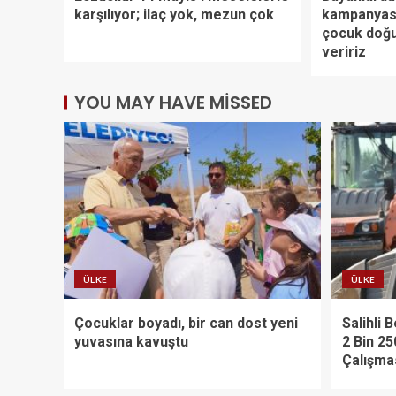
karşılıyor; ilaç yok, mezun çok
kampanyası
çocuk doğu
veririz
YOU MAY HAVE MISSED
ÜLKE
ÜLKE
Çocuklar boyadı, bir can dost yeni
Salihli 
yuvasına kavuştu
2 Bin 25
Çalışma