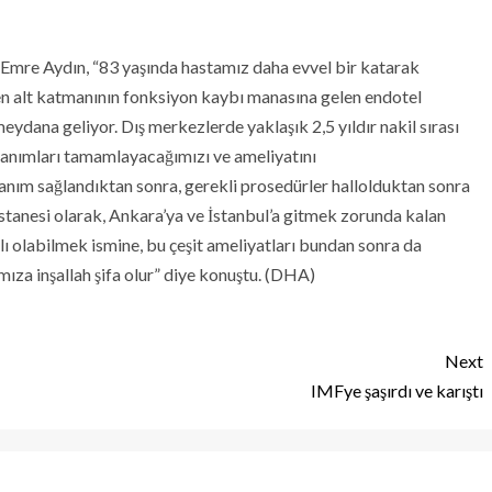
 Emre Aydın, “83 yaşında hastamız daha evvel bir katarak
 en alt katmanının fonksiyon kaybı manasına gelen endotel
dana geliyor. Dış merkezlerde yaklaşık 2,5 yıldır nakil sırası
anımları tamamlayacağımızı ve ameliyatını
nanım sağlandıktan sonra, gerekli prosedürler hallolduktan sonra
hastanesi olarak, Ankara’ya ve İstanbul’a gitmek zorunda kalan
 olabilmek ismine, bu çeşit ameliyatları bundan sonra da
ıza inşallah şifa olur” diye konuştu. (DHA)
Next
IMFye şaşırdı ve karıştı