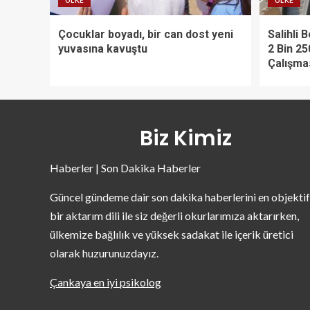
ÜLKE
ÜLKE
Çocuklar boyadı, bir can dost yeni
Salihli 
yuvasına kavuştu
2 Bin 25
Çalışma
Biz Kimiz
Haberler | Son Dakika Haberler
Güncel gündeme dair son dakika haberlerini en objektif
bir aktarım dili ile siz değerli okurlarımıza aktarırken,
ülkemize bağlılık ve yüksek sadakat ile içerik üretici
olarak huzurunuzdayız.
Çankaya en iyi psikolog