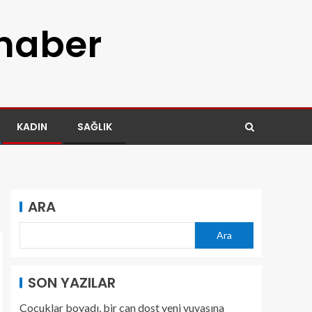
 haber
KADIN
SAĞLIK
ARA
Ara
SON YAZILAR
Çocuklar boyadı, bir can dost yeni yuvasına