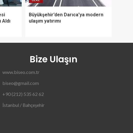
ÜLKE
esi
Büyükşehir’den Darıca’ya modern
ı Aldı
ulaşım yatırımı
Bize Ulaşın
www.biseo.com.tr
biseo@gmail.com
+90 (212) 535 62 62
İstanbul / Bahçeşehir