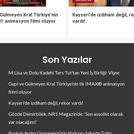
N
MAGAZIN
 Gülmeyen Kral Türkiye’nin
Kayseri’de izdiham değil, r
X® animasyon filmi oluyor
vardı!
Son Yazılar
M Lisa ve Dolu Kadehi Ters Tut’tan Yeni İş Birliği: Vişne
Gupi ve Gülmeyen Kral Türkiye’nin ilk IMAX® animasyon
filmi oluyor
Kayseri’de izdiham değil, rekor vardı!
Gözde Demirbilek, NR1 Magazin’de: ‘Son assolist olarak
var olacağım!’
Başkan Aydın Osmangazi’nin Nabzını Sahada Tuttu