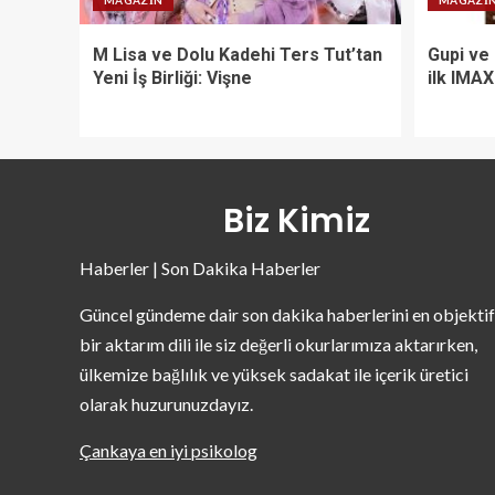
MAGAZIN
MAGAZI
M Lisa ve Dolu Kadehi Ters Tut’tan
Gupi ve
Yeni İş Birliği: Vişne
ilk IMA
Biz Kimiz
Haberler | Son Dakika Haberler
Güncel gündeme dair son dakika haberlerini en objektif
bir aktarım dili ile siz değerli okurlarımıza aktarırken,
ülkemize bağlılık ve yüksek sadakat ile içerik üretici
olarak huzurunuzdayız.
Çankaya en iyi psikolog