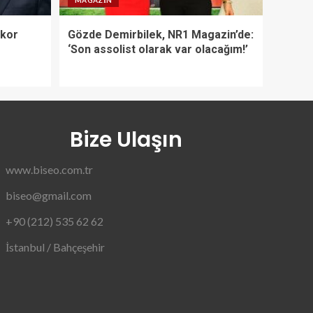
MAGAZIN
ekor
Gözde Demirbilek, NR1 Magazin’de:
‘Son assolist olarak var olacağım!’
Bize Ulaşın
www.biseo.com.tr
biseo@gmail.com
+90 (212) 535 62 62
İstanbul / Bahçeşehir