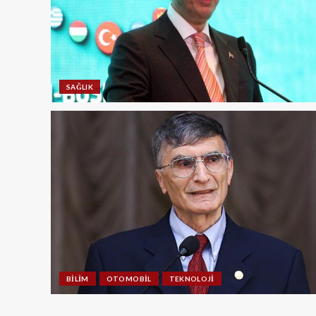
SAĞLIK
BILIM
OTOMOBIL
TEKNOLOJI