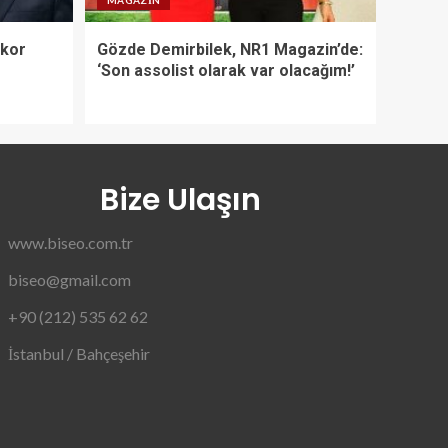
MAGAZIN
ekor
Gözde Demirbilek, NR1 Magazin’de:
‘Son assolist olarak var olacağım!’
Bize Ulaşın
www.biseo.com.tr
biseo@gmail.com
+90 (212) 535 62 62
İstanbul / Bahçeşehir