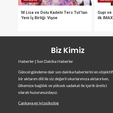
MAGAZIN
MAGAZI
M Lisa ve Dolu Kadehi Ters Tut’tan
Gupi ve
Yeni İş Birliği: Vişne
ilk IMA
Biz Kimiz
Haberler | Son Dakika Haberler
Güncel gündeme dair son dakika haberlerini en objektif
bir aktarım dili ile siz değerli okurlarımıza aktarırken,
ülkemize bağlılık ve yüksek sadakat ile içerik üretici
olarak huzurunuzdayız.
Çankaya en iyi psikolog