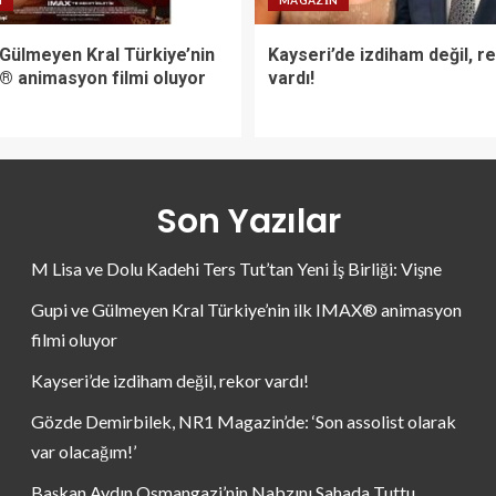
N
MAGAZIN
 Gülmeyen Kral Türkiye’nin
Kayseri’de izdiham değil, r
X® animasyon filmi oluyor
vardı!
Son Yazılar
M Lisa ve Dolu Kadehi Ters Tut’tan Yeni İş Birliği: Vişne
Gupi ve Gülmeyen Kral Türkiye’nin ilk IMAX® animasyon
filmi oluyor
Kayseri’de izdiham değil, rekor vardı!
Gözde Demirbilek, NR1 Magazin’de: ‘Son assolist olarak
var olacağım!’
Başkan Aydın Osmangazi’nin Nabzını Sahada Tuttu