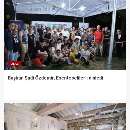
ÜLKE
Başkan Şadi Özdemir, Esentepeliler’i dinledi