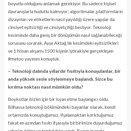
boyutlu olduğunu anlamak gerekiyor. Bu sadece kişisel
davranışlarla hudutlu kalmıyor; algoritmalar, platformların
dizaynları ve etiketlerin nasıl yayıldığı üzere yapılar da
cinsiyet eşitsizliği ve cinsiyetçiliği besliyor. Teknoloji
kesiminde daha geniş bir dönüşümün nasıl sağlanabileceği
sorusunu sorarak, Ayşe Aktağ ile kesimdeki eşitsizlikleri
ve 1 Nisan akşamı 1500 kişinin iştirakiyle gerçekleşen
#metoo yayınını konuştuk.
– Teknoloji dalında yıllardır fısıltıyla konuşulanlar, bir
anda yüksek sesle söylenmeye başlandı. Sizce bu
kırılma noktası nasıl mümkün oldu?
Boykotlar bizim için bir isyan etme başlangıcı oldu.
Bilhassa teknoloji bölümündeki bayanlar olarak, kendi
ortamızda konuştuğumuz, ifşalamaktan korktuğumuz
fakat en azından fısıltı ifşasıyla birbirimize duyurduğumuz
şahıslar, küme ve topluluklar vardı. Bazen inançta