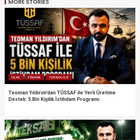
MORE STORIES
ÜLKE
FINANS
TEKNOLOJI
Teoman Yıldırım’dan TÜSSAF ile Yerli Üretime
Destek: 5 Bin Kişilik İstihdam Programı