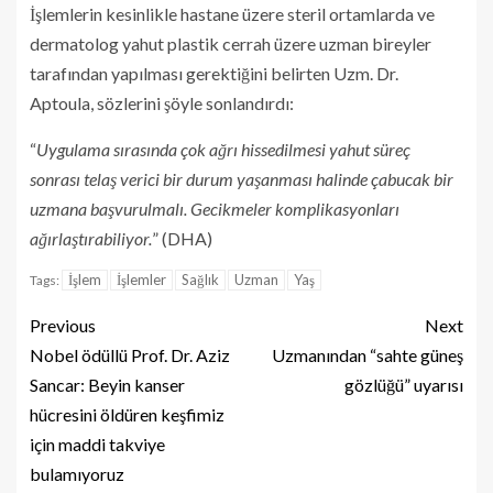
İşlemlerin kesinlikle hastane üzere steril ortamlarda ve
dermatolog yahut plastik cerrah üzere uzman bireyler
tarafından yapılması gerektiğini belirten Uzm. Dr.
Aptoula, sözlerini şöyle sonlandırdı:
“
Uygulama sırasında çok ağrı hissedilmesi yahut süreç
sonrası telaş verici bir durum yaşanması halinde çabucak bir
uzmana başvurulmalı. Gecikmeler komplikasyonları
ağırlaştırabiliyor.
” (DHA)
İşlem
İşlemler
Sağlık
Uzman
Yaş
Tags:
Previous
Next
Nobel ödüllü Prof. Dr. Aziz
Uzmanından “sahte güneş
Sancar: Beyin kanser
gözlüğü” uyarısı
hücresini öldüren keşfimiz
için maddi takviye
bulamıyoruz