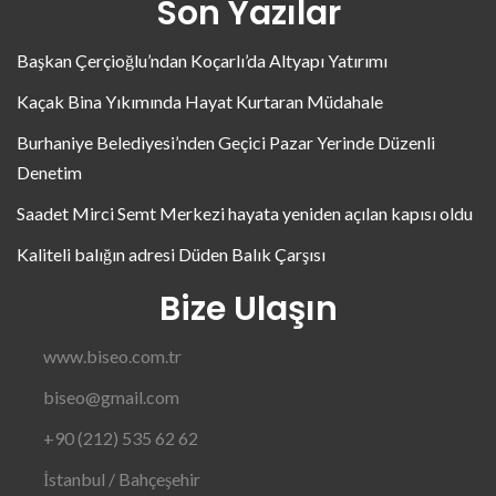
Son Yazılar
Başkan Çerçioğlu’ndan Koçarlı’da Altyapı Yatırımı
Kaçak Bina Yıkımında Hayat Kurtaran Müdahale
Burhaniye Belediyesi’nden Geçici Pazar Yerinde Düzenli
Denetim
Saadet Mirci Semt Merkezi hayata yeniden açılan kapısı oldu
Kaliteli balığın adresi Düden Balık Çarşısı
Bize Ulaşın
www.biseo.com.tr
biseo@gmail.com
+90 (212) 535 62 62
İstanbul / Bahçeşehir